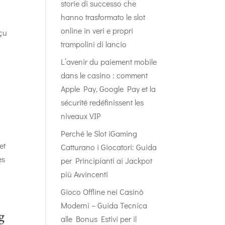
storie di successo che
hanno trasformato le slot
online in veri e propri
çu
trampolini di lancio
L’avenir du paiement mobile
dans le casino : comment
Apple Pay, Google Pay et la
sécurité redéfinissent les
niveaux VIP
Perché le Slot iGaming
et
Catturano i Giocatori: Guida
es
per Principianti ai Jackpot
più Avvincenti
Gioco Offline nei Casinò
Moderni – Guida Tecnica
g
alle Bonus Estivi per il