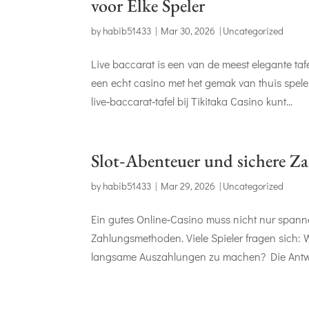
voor Elke Speler
by
habib51433
|
Mar 30, 2026
|
Uncategorized
Live baccarat is een van de meest elegante ta
een echt casino met het gemak van thuis spelen
live‑baccarat‑tafel bij Tikitaka Casino kunt...
Slot‑Abenteuer und sichere Za
by
habib51433
|
Mar 29, 2026
|
Uncategorized
Ein gutes Online‑Casino muss nicht nur spann
Zahlungsmethoden. Viele Spieler fragen sich:
langsame Auszahlungen zu machen? Die Antwort 