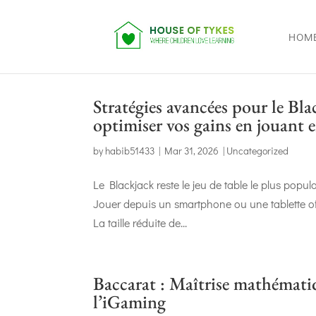
HOM
Stratégies avancées pour le Bl
optimiser vos gains en jouant e
by
habib51433
|
Mar 31, 2026
|
Uncategorized
Le Blackjack reste le jeu de table le plus popul
Jouer depuis un smartphone ou une tablette offr
La taille réduite de...
Baccarat : Maîtrise mathémati
l’iGaming