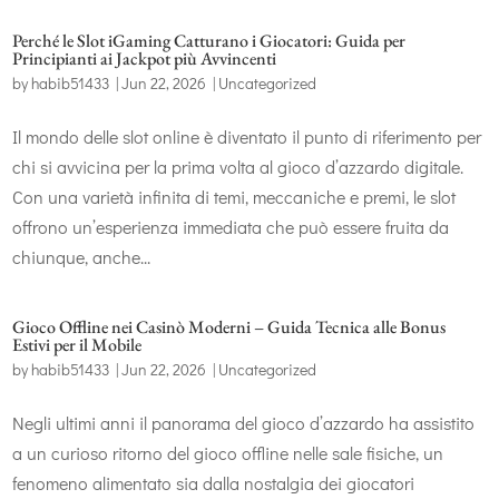
Perché le Slot iGaming Catturano i Giocatori: Guida per
Principianti ai Jackpot più Avvincenti
by
habib51433
|
Jun 22, 2026
|
Uncategorized
Il mondo delle slot online è diventato il punto di riferimento per
chi si avvicina per la prima volta al gioco d’azzardo digitale.
Con una varietà infinita di temi, meccaniche e premi, le slot
offrono un’esperienza immediata che può essere fruita da
chiunque, anche...
Gioco Offline nei Casinò Moderni – Guida Tecnica alle Bonus
Estivi per il Mobile
by
habib51433
|
Jun 22, 2026
|
Uncategorized
Negli ultimi anni il panorama del gioco d’azzardo ha assistito
a un curioso ritorno del gioco offline nelle sale fisiche, un
fenomeno alimentato sia dalla nostalgia dei giocatori