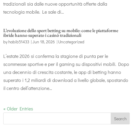
tradizionali sia dalle nuove opportunità offerte dalla
tecnologia mobile. Le sale di...
L’evoluzione dello sport betting su mobile: come le piattaforme
ibride hanno superato i casinò tradizionali
by
habib51433
|
Jun 18, 2026
|
Uncategorized
L’estate 2026 si conferma la stagione di punta per le
scommesse sportive e per il gaming su dispositivi mobili. Dopo
una decennio di crescita costante, le app di betting hanno
superato i 1,2 miliardi di download a livello globale, spostando
il centro dell’attenzione...
« Older Entries
Search